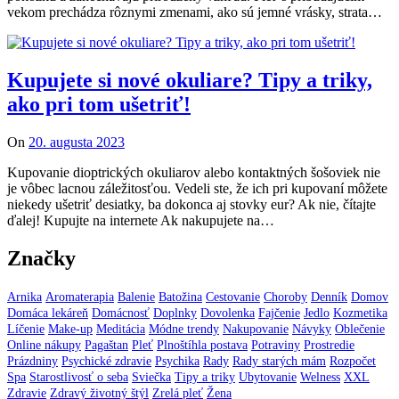
vekom prechádza rôznymi zmenami, ako sú jemné vrásky, strata…
Kupujete si nové okuliare? Tipy a triky,
ako pri tom ušetriť!
On
20. augusta 2023
Kupovanie dioptrických okuliarov alebo kontaktných šošoviek nie
je vôbec lacnou záležitosťou. Vedeli ste, že ich pri kupovaní môžete
niekedy ušetriť desiatky, ba dokonca aj stovky eur? Ak nie, čítajte
ďalej! Kupujte na internete Ak nakupujete na…
Značky
Arnika
Aromaterapia
Balenie
Batožina
Cestovanie
Choroby
Denník
Domov
Domáca lekáreň
Domácnosť
Doplnky
Dovolenka
Fajčenie
Jedlo
Kozmetika
Líčenie
Make-up
Meditácia
Módne trendy
Nakupovanie
Návyky
Oblečenie
Online nákupy
Pagaštan
Pleť
Plnoštíhla postava
Potraviny
Prostredie
Prázdniny
Psychické zdravie
Psychika
Rady
Rady starých mám
Rozpočet
Spa
Starostlivosť o seba
Sviečka
Tipy a triky
Ubytovanie
Welness
XXL
Zdravie
Zdravý životný štýl
Zrelá pleť
Žena