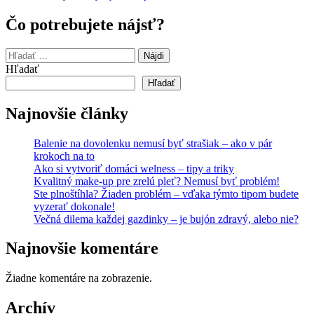
Čo potrebujete nájsť?
Hľadať:
Hľadať
Hľadať
Najnovšie články
Balenie na dovolenku nemusí byť strašiak – ako v pár
krokoch na to
Ako si vytvoriť domáci welness – tipy a triky
Kvalitný make-up pre zrelú pleť? Nemusí byť problém!
Ste plnoštíhla? Žiaden problém – vďaka týmto tipom budete
vyzerať dokonale!
Večná dilema každej gazdinky – je bujón zdravý, alebo nie?
Najnovšie komentáre
Žiadne komentáre na zobrazenie.
Archív