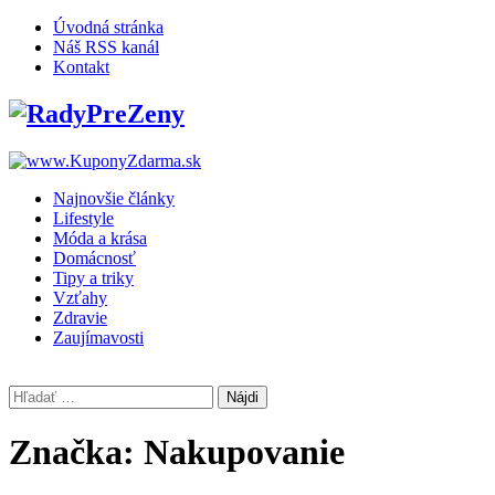
Skip
Úvodná stránka
to
Náš RSS kanál
content
Kontakt
Najnovšie články
Lifestyle
Móda a krása
Domácnosť
Tipy a triky
Vzťahy
Zdravie
Zaujímavosti
Hľadať:
Značka:
Nakupovanie