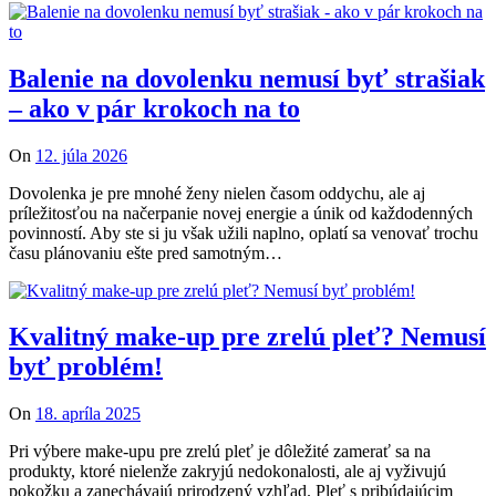
Balenie na dovolenku nemusí byť strašiak
– ako v pár krokoch na to
On
12. júla 2026
Dovolenka je pre mnohé ženy nielen časom oddychu, ale aj
príležitosťou na načerpanie novej energie a únik od každodenných
povinností. Aby ste si ju však užili naplno, oplatí sa venovať trochu
času plánovaniu ešte pred samotným…
Kvalitný make-up pre zrelú pleť? Nemusí
byť problém!
On
18. apríla 2025
Pri výbere make-upu pre zrelú pleť je dôležité zamerať sa na
produkty, ktoré nielenže zakryjú nedokonalosti, ale aj vyživujú
pokožku a zanechávajú prirodzený vzhľad. Pleť s pribúdajúcim