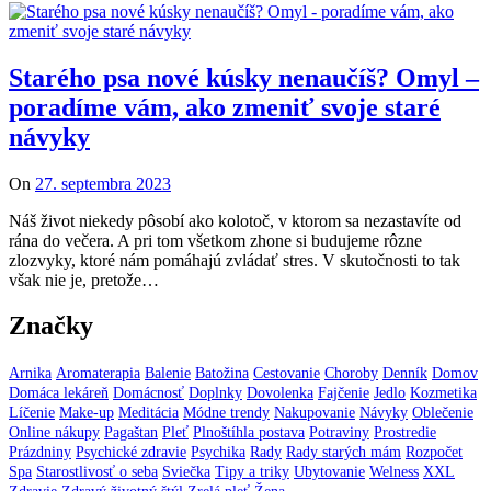
Starého psa nové kúsky nenaučíš? Omyl –
poradíme vám, ako zmeniť svoje staré
návyky
On
27. septembra 2023
Náš život niekedy pôsobí ako kolotoč, v ktorom sa nezastavíte od
rána do večera. A pri tom všetkom zhone si budujeme rôzne
zlozvyky, ktoré nám pomáhajú zvládať stres. V skutočnosti to tak
však nie je, pretože…
Značky
Arnika
Aromaterapia
Balenie
Batožina
Cestovanie
Choroby
Denník
Domov
Domáca lekáreň
Domácnosť
Doplnky
Dovolenka
Fajčenie
Jedlo
Kozmetika
Líčenie
Make-up
Meditácia
Módne trendy
Nakupovanie
Návyky
Oblečenie
Online nákupy
Pagaštan
Pleť
Plnoštíhla postava
Potraviny
Prostredie
Prázdniny
Psychické zdravie
Psychika
Rady
Rady starých mám
Rozpočet
Spa
Starostlivosť o seba
Sviečka
Tipy a triky
Ubytovanie
Welness
XXL