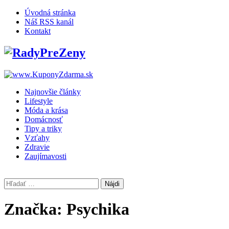
Skip
Úvodná stránka
to
Náš RSS kanál
content
Kontakt
Najnovšie články
Lifestyle
Móda a krása
Domácnosť
Tipy a triky
Vzťahy
Zdravie
Zaujímavosti
Hľadať:
Značka:
Psychika