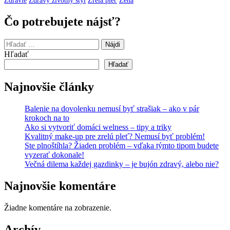
Zdravie
Zdravý životný štýl
Zrelá pleť
Žena
Čo potrebujete nájsť?
Hľadať:
Hľadať
Hľadať
Najnovšie články
Balenie na dovolenku nemusí byť strašiak – ako v pár
krokoch na to
Ako si vytvoriť domáci welness – tipy a triky
Kvalitný make-up pre zrelú pleť? Nemusí byť problém!
Ste plnoštíhla? Žiaden problém – vďaka týmto tipom budete
vyzerať dokonale!
Večná dilema každej gazdinky – je bujón zdravý, alebo nie?
Najnovšie komentáre
Žiadne komentáre na zobrazenie.
Archív