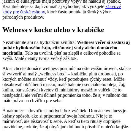
jazmín či eukalyptus majú pozitívny vplyv na náladu aj spánok.
Kvalitné oleje sa dajú zohnať aj výhodne, ak využijete
zľavové
kódy pre české eshopy
, ktoré často ponúkajú široký výber
prírodných produktov.
Welness v kocke alebo v krabičke
Nezabudnite ani na hydratáciu zvnútra.
Wellness večer si zaslúži aj
pohár bylinkového čaju, citrónovej vody alebo domáceho
mocktailu.
Telo sa uvoľní, pleť sa zlepší a celkové pohodlie sa
zvýši. Malé detaily tvoria veľký zážitok.
Ak si chcete domáce wellness posunúť na ešte vyššiu úroveň, skúste
si vytvoriť aj malý „wellness box“ – krabičku plnú drobností, po
ktorých môžete siahnuť vždy, keď potrebujete rýchly reset. Môže
obsahovať obľúbenú masku, malé balenie esenciálneho oleja, čaj,
knihu, pár sušených kvetov či miniatúrny masážny valček. Je to
nenápadná, ale veľmi účinná pripomienka toho, že aj v rušnom dni
máte právo na chvíľku pre seba.
A nakoniec – dovoľte si oddych bez výčitiek. Domáce wellness je
krásny spôsob, ako si pripomenúť svoju hodnotu. Nie je to
márnivosť, ale láskavosť k sebe. A keď si tieto rituály doprajete
pravidelne, uvidíte, že aj obyčajné dni budú pôsobiť o niečo krajšie.