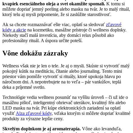
kvapiek esenciálneho oleja a svet okamžite spomalí.
K tomu si
môžete dopriať jemný peeling alebo masku na tvár. Je to malý rituál,
ktorý telu aj mysli pripomenie, že si zaslúžite starostlivosť.
Ak sa chcete rozmaznávať ešte viac, oplatí sa sledovať
zľavové
kódy a akcie
na kozmetiku, masážne prístroje či wellness doplnky.
Niekedy stačí malá investícia, aby domáci relax pôsobil ako
profesionálny rituál. A úspora určite poteší.
Vône dokážu zázraky
Wellness však nie je len o tele. Je aj o mysli. Skúste si vytvoriť malý
pokojný kútik na meditáciu, čítanie alebo journaling. Tento mini
priestor vám pomôže vytvoriť si rituály, ktoré upokoja hlavu po
náročnom dni. A nepotrebujete na to veľa – pár vankúšov, teplá
deka a príjemné svetlo.
Technológie vedia wellness posunúť na vyššiu úroveň – či už ide o
masážnu pištoľ, inteligentný ohrievač uterákov, kvalitný fén alebo
LED masku na tvár. Pri kúpe elektronických zariadení sa oplatí
využiť
Alza zľavové kódy
, vďaka ktorým si môžete dopriať kvalitné
produkty za výrazne lepšie ceny.
Skvelým doplnkom je aj aromaterapia.
Vône ako levanduľa,