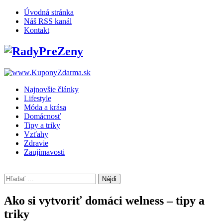
Skip
Úvodná stránka
to
Náš RSS kanál
content
Kontakt
Najnovšie články
Lifestyle
Móda a krása
Domácnosť
Tipy a triky
Vzťahy
Zdravie
Zaujímavosti
Hľadať:
Ako si vytvoriť domáci welness – tipy a
triky