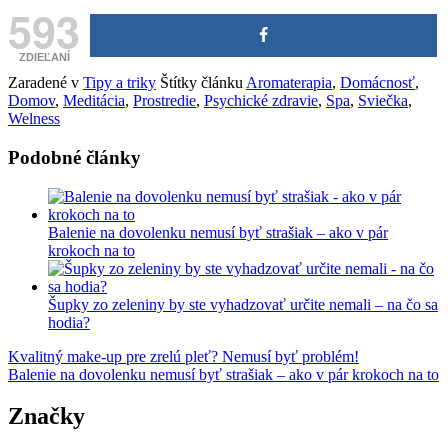
593
ZDIEĽANÍ
Zaradené v
Tipy a triky
Štítky článku
Aromaterapia
,
Domácnosť
,
Domov
,
Meditácia
,
Prostredie
,
Psychické zdravie
,
Spa
,
Sviečka
,
Welness
Podobné články
Balenie na dovolenku nemusí byť strašiak – ako v pár
krokoch na to
Šupky zo zeleniny by ste vyhadzovať určite nemali – na čo sa
hodia?
Post
Kvalitný make-up pre zrelú pleť? Nemusí byť problém!
Balenie na dovolenku nemusí byť strašiak – ako v pár krokoch na to
navigation
Značky