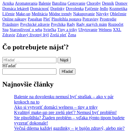
Arnika
Aromaterapia
Balenie
Batožina
Cestovanie
Choroby
Denník
Domov
Domáca lekáreň
Domácnosť
Doplnky
Dovolenka
Fajčenie
Jedlo
Kozmetika
Líčenie
Make-up
Meditácia
Módne trendy
Nakupovanie
Návyky
Oblečenie
Online nákupy
Pagaštan
Pleť
Plnoštíhla postava
Potraviny
Prostredie
Prázdniny
Psychické zdravie
Psychika
Rady
Rady starých mám
Rozpočet
Spa
Starostlivosť o seba
Sviečka
Tipy a triky
Ubytovanie
Welness
XXL
Zdravie
Zdravý životný štýl
Zrelá pleť
Žena
Čo potrebujete nájsť?
Hľadať:
Hľadať
Hľadať
Najnovšie články
Balenie na dovolenku nemusí byť strašiak – ako v pár
krokoch na to
Ako si vytvoriť domáci welness – tipy a triky
Kvalitný make-up pre zrelú pleť? Nemusí byť problém!
Ste plnoštíhla? Žiaden problém – vďaka týmto tipom budete
vyzerať dokonale!
Večná dilema každej gazdinky – je bujón zdravý, alebo nie?