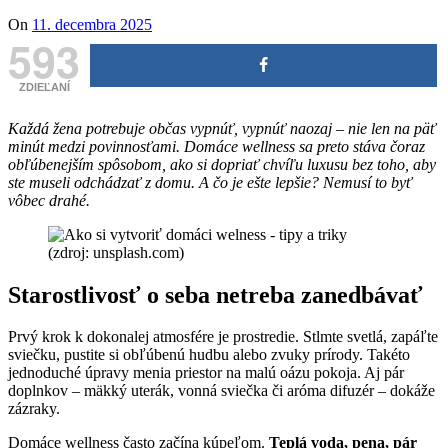
On
11. decembra 2025
593
ZDIEĽANÍ
Každá žena potrebuje občas vypnúť, vypnúť naozaj – nie len na päť
minút medzi povinnosťami. Domáce wellness sa preto stáva čoraz
obľúbenejším spôsobom, ako si dopriať chvíľu luxusu bez toho, aby
ste museli odchádzať z domu. A čo je ešte lepšie? Nemusí to byť
vôbec drahé.
(zdroj: unsplash.com)
Starostlivosť o seba netreba zanedbávať
Prvý krok k dokonalej atmosfére je prostredie. Stlmte svetlá, zapáľte
sviečku, pustite si obľúbenú hudbu alebo zvuky prírody. Takéto
jednoduché úpravy menia priestor na malú oázu pokoja. Aj pár
doplnkov – mäkký uterák, vonná sviečka či aróma difuzér – dokáže
zázraky.
Domáce wellness často začína kúpeľom.
Teplá voda, pena, pár