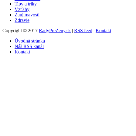
Tipy a triky
Vzťahy
Zaujímavosti
Zdravie
Copyright © 2017
RadyPreZeny.sk
|
RSS feed
|
Kontakt
Úvodná stránka
Náš RSS kanál
Kontakt