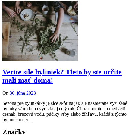
Veríte sile byliniek? Tieto by ste určite
mali mať doma!
On
30. júna 2023
Sezóna pre bylinkárky je síce skôr na jar, ale nazbierané vysušené
bylinky vám doma vydržia aj celý rok. Či už chodíte na medvedí
cesnak, brezovú vodu, púčiky vŕby alebo žihľavu, každá z týchto
byliniek má v…
Značky