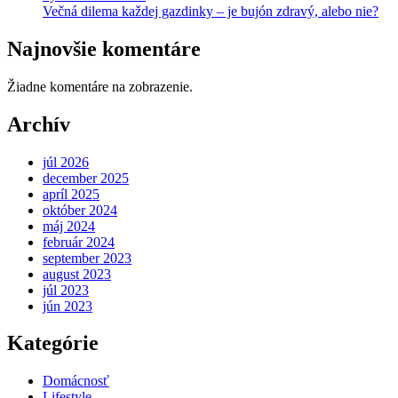
Večná dilema každej gazdinky – je bujón zdravý, alebo nie?
Najnovšie komentáre
Žiadne komentáre na zobrazenie.
Archív
júl 2026
december 2025
apríl 2025
október 2024
máj 2024
február 2024
september 2023
august 2023
júl 2023
jún 2023
Kategórie
Domácnosť
Lifestyle