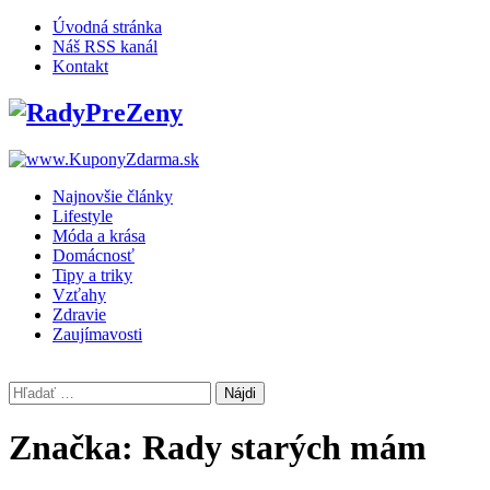
Skip
Úvodná stránka
to
Náš RSS kanál
content
Kontakt
Najnovšie články
Lifestyle
Móda a krása
Domácnosť
Tipy a triky
Vzťahy
Zdravie
Zaujímavosti
Hľadať:
Značka:
Rady starých mám