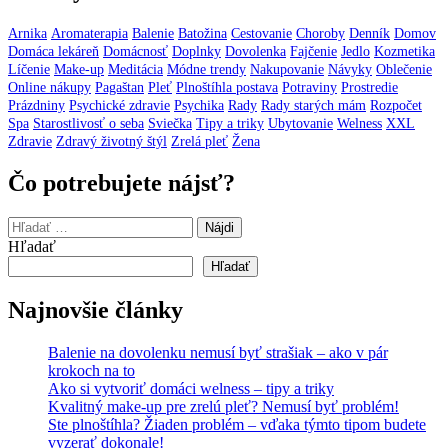
Arnika
Aromaterapia
Balenie
Batožina
Cestovanie
Choroby
Denník
Domov
Domáca lekáreň
Domácnosť
Doplnky
Dovolenka
Fajčenie
Jedlo
Kozmetika
Líčenie
Make-up
Meditácia
Módne trendy
Nakupovanie
Návyky
Oblečenie
Online nákupy
Pagaštan
Pleť
Plnoštíhla postava
Potraviny
Prostredie
Prázdniny
Psychické zdravie
Psychika
Rady
Rady starých mám
Rozpočet
Spa
Starostlivosť o seba
Sviečka
Tipy a triky
Ubytovanie
Welness
XXL
Zdravie
Zdravý životný štýl
Zrelá pleť
Žena
Čo potrebujete nájsť?
Hľadať:
Hľadať
Hľadať
Najnovšie články
Balenie na dovolenku nemusí byť strašiak – ako v pár
krokoch na to
Ako si vytvoriť domáci welness – tipy a triky
Kvalitný make-up pre zrelú pleť? Nemusí byť problém!
Ste plnoštíhla? Žiaden problém – vďaka týmto tipom budete
vyzerať dokonale!